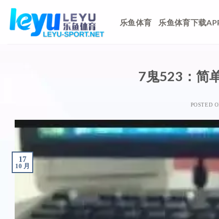
Skip
to
乐鱼体育
乐鱼体育下载AP
content
7鬼523：
POSTED 
17
10 月