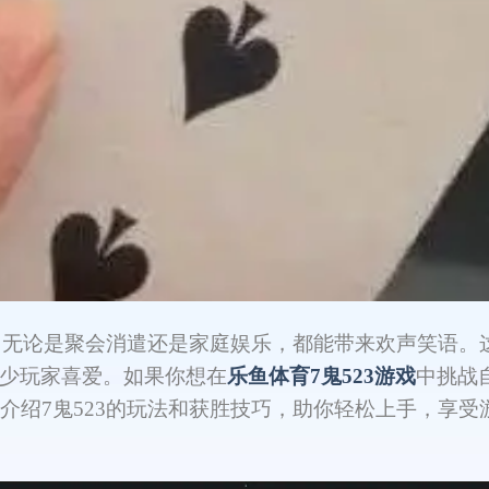
，无论是聚会消遣还是家庭娱乐，都能带来欢声笑语。
老少玩家喜爱。如果你想在
乐鱼体育7鬼523游戏
中挑战
介绍7鬼523的玩法和获胜技巧，助你轻松上手，享受