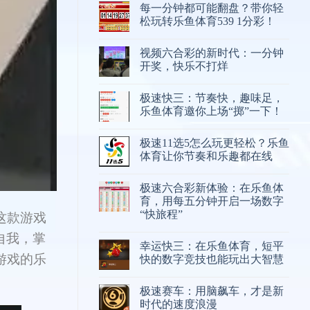
每一分钟都可能翻盘？带你轻
松玩转乐鱼体育539 1分彩！
视频六合彩的新时代：一分钟
开奖，快乐不打烊
极速快三：节奏快，趣味足，
乐鱼体育邀你上场“掷”一下！
极速11选5怎么玩更轻松？乐鱼
体育让你节奏和乐趣都在线
极速六合彩新体验：在乐鱼体
育，用每五分钟开启一场数字
“快旅程”
这款游戏
自我，掌
幸运快三：在乐鱼体育，短平
游戏的乐
快的数字竞技也能玩出大智慧
极速赛车：用脑飙车，才是新
时代的速度浪漫