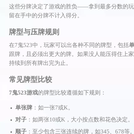
这些分牌决定了游戏的胜负——拿到最多分数的玩
留在手中的分牌不计入得分。
牌型与压牌规则
在7鬼523中，玩家可以出各种不同的牌型，包括
跟牌，且必须出更大的牌。如果没人能压得住上家
持续到所有牌出完为止。
常见牌型比较
7鬼523游戏
的牌型比较遵循如下规则：
单张牌
：如一张7或K。
对子
：如两张10或K，大小按点数和花色决定。
顺子
：至少包含三张连续的牌，如345、678