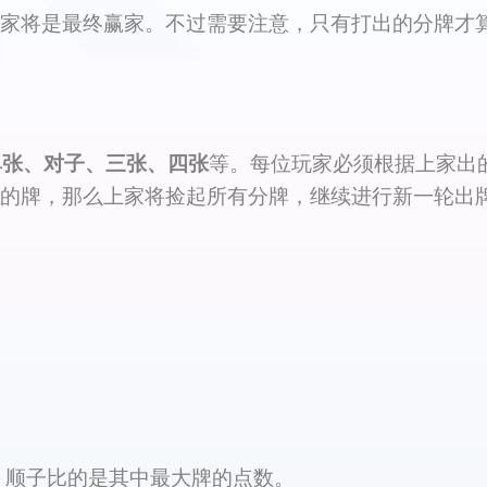
家将是最终赢家。不过需要注意，只有打出的分牌才
单张、对子、三张、四张
等。每位玩家必须根据上家出
的牌，那么上家将捡起所有分牌，继续进行新一轮出
等。顺子比的是其中最大牌的点数。