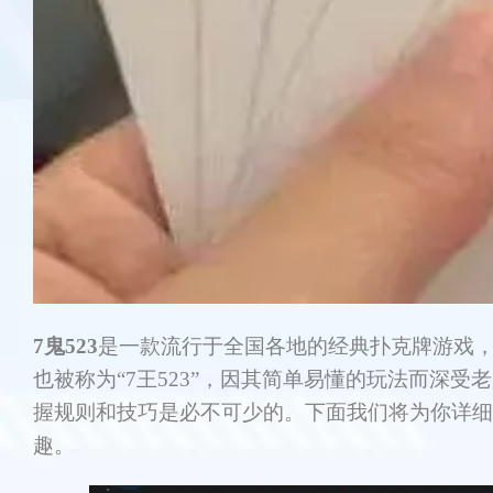
7鬼523
是一款流行于全国各地的经典扑克牌游戏
也被称为“7王523”，因其简单易懂的玩法而深受
握规则和技巧是必不可少的。下面我们将为你详细
趣。