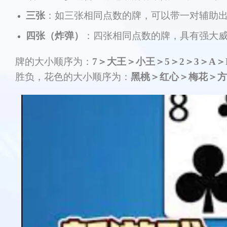
三张
：如三张相同点数的牌，可以带一对辅助
四张（炸弹）
：四张相同点数的牌，具有强大
牌的大小顺序为：
7＞大王＞小王＞5＞2＞3＞A＞K
胜负，花色的大小顺序为：
黑桃＞红心＞梅花＞方