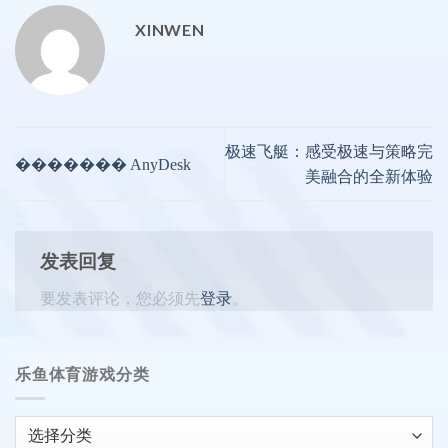
XINWEN
极速飞艇：感受极速与策略完
������� AnyDesk
美融合的全新体验
发表回复
要发表评论，您必须先
登录
。
乐鱼体育游戏分类
乐