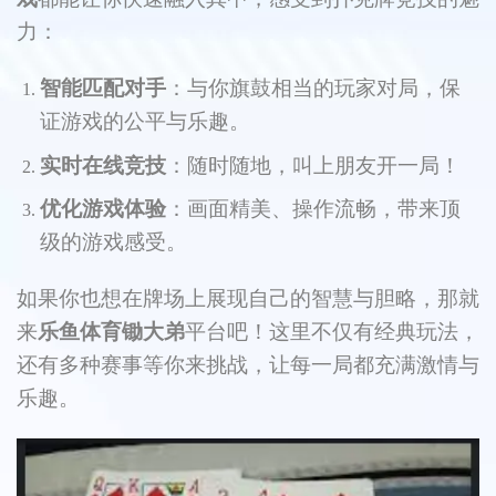
力：
智能匹配对手
：与你旗鼓相当的玩家对局，保
证游戏的公平与乐趣。
实时在线竞技
：随时随地，叫上朋友开一局！
优化游戏体验
：画面精美、操作流畅，带来顶
级的游戏感受。
如果你也想在牌场上展现自己的智慧与胆略，那就
来
乐鱼体育锄大弟
平台吧！这里不仅有经典玩法，
还有多种赛事等你来挑战，让每一局都充满激情与
乐趣。