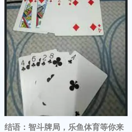
结语：智斗牌局，乐鱼体育等你来