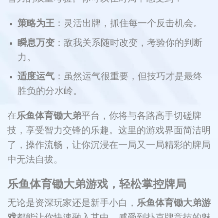
策略为王
：灵活出牌，抓住每一个反击机会。
瞬息万变
：敌我关系随时改变，考验你的判断
力。
适度运气
：虽然运气很重要，但技巧才是最终
胜负的分水岭。
在
乐鱼体育锄大弟
平台，你将与各路高手切磋牌
技，享受智力交锋的乐趣。这里的游戏界面简洁明
了，操作流畅，让你沉浸在一局又一局精彩的牌局
中无法自拔。
乐鱼体育锄大弟游戏，轻松掌控牌局
无论是资深玩家还是新手小白，
乐鱼体育锄大弟游
戏
都能让你快速融入其中，感受到扑克牌竞技的魅