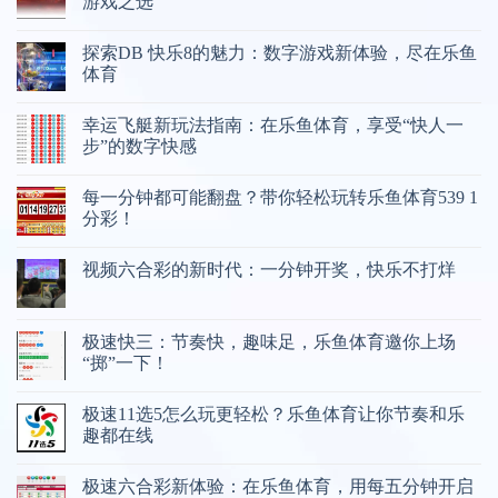
游戏之选
探索DB 快乐8的魅力：数字游戏新体验，尽在乐鱼
体育
幸运飞艇新玩法指南：在乐鱼体育，享受“快人一
步”的数字快感
每一分钟都可能翻盘？带你轻松玩转乐鱼体育539 1
分彩！
视频六合彩的新时代：一分钟开奖，快乐不打烊
极速快三：节奏快，趣味足，乐鱼体育邀你上场
“掷”一下！
极速11选5怎么玩更轻松？乐鱼体育让你节奏和乐
趣都在线
极速六合彩新体验：在乐鱼体育，用每五分钟开启