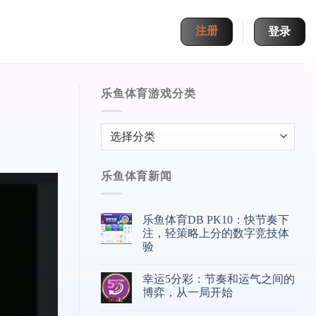
注册
登录
乐鱼体育游戏分类
乐
鱼
体
乐鱼体育新闻
育
游
戏
乐鱼体育DB PK10：快节奏下
分
注，轻策略上分的数字竞技体
类
验
幸运5分彩：节奏和运气之间的
博弈，从一局开始