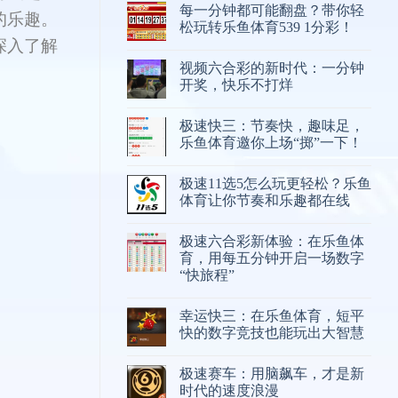
每一分钟都可能翻盘？带你轻
的乐趣。
松玩转乐鱼体育539 1分彩！
深入了解
视频六合彩的新时代：一分钟
开奖，快乐不打烊
极速快三：节奏快，趣味足，
乐鱼体育邀你上场“掷”一下！
极速11选5怎么玩更轻松？乐鱼
体育让你节奏和乐趣都在线
极速六合彩新体验：在乐鱼体
育，用每五分钟开启一场数字
“快旅程”
幸运快三：在乐鱼体育，短平
快的数字竞技也能玩出大智慧
极速赛车：用脑飙车，才是新
时代的速度浪漫