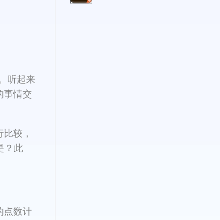
。听起来
的事情交
行比较，
是？此
的点数计