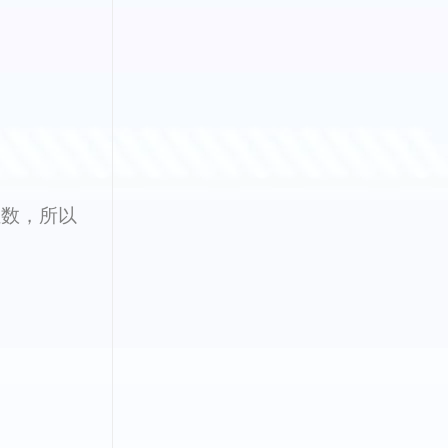
位数，所以