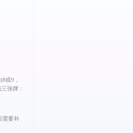
8或9，
第三张牌：
否需要补