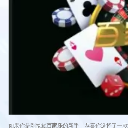
如果你是刚接触
百家乐
的新手，恭喜你选择了一款