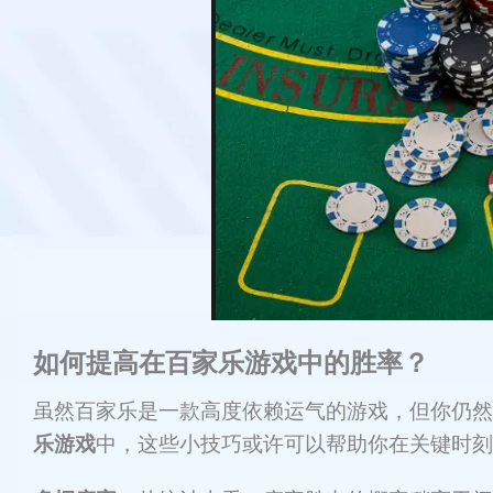
如何提高在百家乐游戏中的胜率？
虽然百家乐是一款高度依赖运气的游戏，但你仍然
乐游戏
中，这些小技巧或许可以帮助你在关键时刻