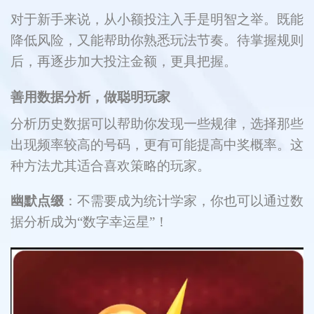
对于新手来说，从小额投注入手是明智之举。既能
降低风险，又能帮助你熟悉玩法节奏。待掌握规则
后，再逐步加大投注金额，更具把握。
善用数据分析，做聪明玩家
分析历史数据可以帮助你发现一些规律，选择那些
出现频率较高的号码，更有可能提高中奖概率。这
种方法尤其适合喜欢策略的玩家。
幽默点缀
：不需要成为统计学家，你也可以通过数
据分析成为“数字幸运星”！