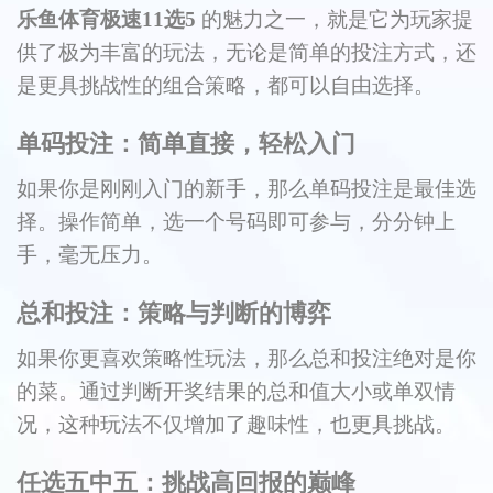
乐鱼体育极速11选5
的魅力之一，就是它为玩家提
供了极为丰富的玩法，无论是简单的投注方式，还
是更具挑战性的组合策略，都可以自由选择。
单码投注：简单直接，轻松入门
如果你是刚刚入门的新手，那么单码投注是最佳选
择。操作简单，选一个号码即可参与，分分钟上
手，毫无压力。
总和投注：策略与判断的博弈
如果你更喜欢策略性玩法，那么总和投注绝对是你
的菜。通过判断开奖结果的总和值大小或单双情
况，这种玩法不仅增加了趣味性，也更具挑战。
任选五中五：挑战高回报的巅峰