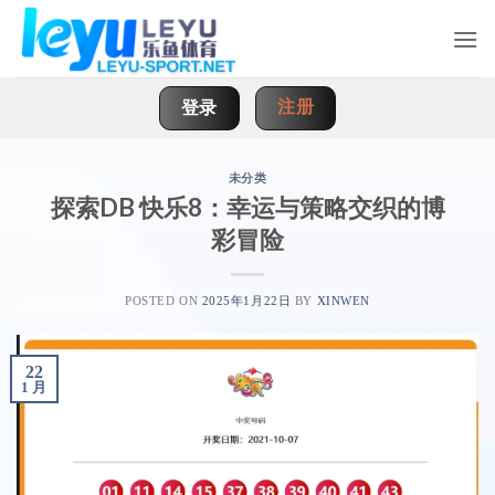
Skip
to
content
注册
登录
未分类
探索DB 快乐8：幸运与策略交织的博
彩冒险
POSTED ON
2025年1月22日
BY
XINWEN
22
1 月