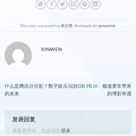
This entry was posted in
未分类
. Bookmark the
permalink
.
XINWEN
什么是腾讯分分彩？数字娱乐
玩转DB PK10：极速赛车带来
的未来
的博彩奇遇
发表回复
要发表评论，您必须先
登录
。