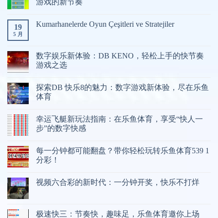
游戏的新节奏
Kumarhanelerde Oyun Çeşitleri ve Stratejiler
19
5 月
数字娱乐新体验：DB KENO，轻松上手的快节奏
游戏之选
探索DB 快乐8的魅力：数字游戏新体验，尽在乐鱼
体育
幸运飞艇新玩法指南：在乐鱼体育，享受“快人一
步”的数字快感
每一分钟都可能翻盘？带你轻松玩转乐鱼体育539 1
分彩！
视频六合彩的新时代：一分钟开奖，快乐不打烊
极速快三：节奏快，趣味足，乐鱼体育邀你上场