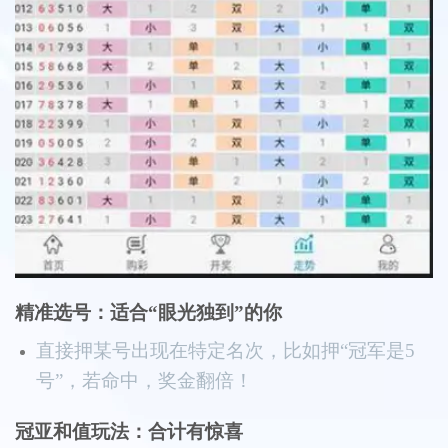
精准选号：适合“眼光独到”的你
直接押某号出现在特定名次，比如押“冠军是5
号”，若命中，奖金翻倍！
冠亚和值玩法：合计有惊喜