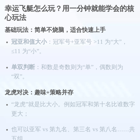
幸运飞艇怎么玩？用一分钟就能学会的核
心玩法
基础玩法：简单不烧脑，适合快速上手
冠亚和值大小
：冠军号+亚军号 >11 为“大”，
≤11 为“小”。
单双判断
：和数是奇数则为“单”，偶数则为
“双”。
龙虎对决：趣味+策略并存
“龙虎”就是比大小。例如冠军和第十名比谁数字
更大；
也可以亚军 vs 第九名、第三名 vs 第八名……共
五组。