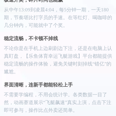
从中午13:09到凌晨4:04，每5分钟一期，一天180
期，节奏堪比打字员的手速。在等红灯、喝咖啡的
几分钟内，可能就中了个奖。
稳定流畅，不卡顿不掉线
不论你是在手机上边刷剧边下注，还是在电脑上认
真盯盘，【乐鱼体育幸运飞艇游戏】平台都能提供
稳定流畅的操作体验，避免关键时刻掉线“错亿”的
尴尬。
界面清晰，连新手都能轻松上手
不需要学编程，不用会统计学。各类数据一目了
然，动画赛道展示“飞艇飙速”真实上演，点击下注
即可参与，操作比点外卖还简单。