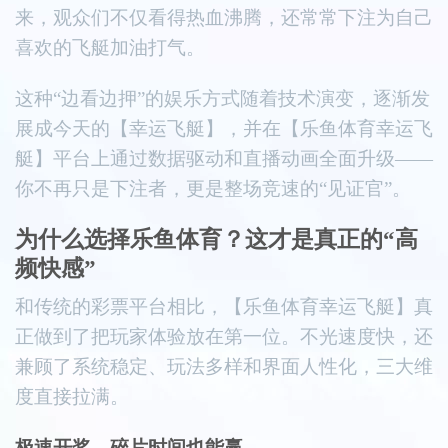
来，观众们不仅看得热血沸腾，还常常下注为自己
喜欢的飞艇加油打气。
这种“边看边押”的娱乐方式随着技术演变，逐渐发
展成今天的【幸运飞艇】，并在【乐鱼体育幸运飞
艇】平台上通过数据驱动和直播动画全面升级——
你不再只是下注者，更是整场竞速的“见证官”。
为什么选择乐鱼体育？这才是真正的“高
频快感”
和传统的彩票平台相比，【乐鱼体育幸运飞艇】真
正做到了把玩家体验放在第一位。不光速度快，还
兼顾了系统稳定、玩法多样和界面人性化，三大维
度直接拉满。
极速开奖，碎片时间也能赢