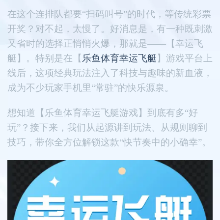
在这个连排队都要“扫码叫号”的时代，等传统彩票
开奖？对不起，太慢了。好消息是，有一种既刺激
又省时的选择正悄悄火爆，那就是——【幸运飞
艇】。特别是在【
乐鱼体育幸运飞艇
】游戏平台上
线后，这项经典玩法注入了科技与趣味的新血液，
成为不少玩家手机里“常驻”的快乐源泉。
想知道【乐鱼体育幸运飞艇游戏】到底有多“好
玩”？接下来，我们从起源讲到玩法、从规则聊到
技巧，带你全方位解锁这款“快节奏中的小确幸”。