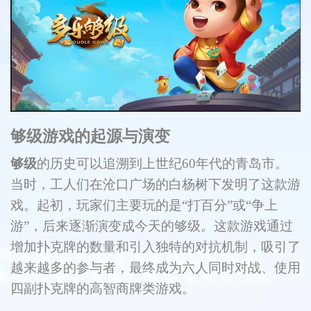
够级游戏的起源与演变
够级
的历史可以追溯到上世纪60年代的青岛市。
当时，工人们在沧口广场的白杨树下发明了这款游
戏。起初，玩家们主要玩的是“打百分”或“争上
游”，后来逐渐演变成今天的够级。这款游戏通过
增加扑克牌的数量和引入独特的对抗机制，吸引了
越来越多的参与者，最终成为六人同时对战、使用
四副扑克牌的高智商牌类游戏。