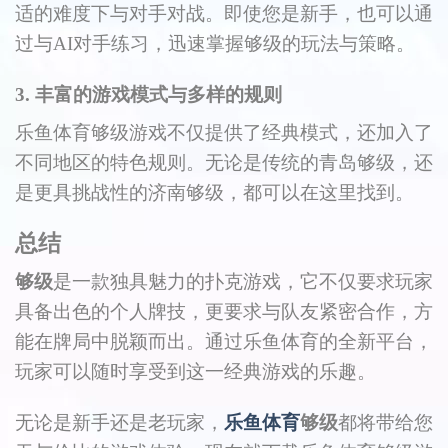
适的难度下与对手对战。即使您是新手，也可以通
过与AI对手练习，迅速掌握够级的玩法与策略。
3. 丰富的游戏模式与多样的规则
乐鱼体育够级游戏不仅提供了经典模式，还加入了
不同地区的特色规则。无论是传统的青岛够级，还
是更具挑战性的济南够级，都可以在这里找到。
总结
够级
是一款独具魅力的扑克游戏，它不仅要求玩家
具备出色的个人牌技，更要求与队友紧密合作，方
能在牌局中脱颖而出。通过乐鱼体育的全新平台，
玩家可以随时享受到这一经典游戏的乐趣。
无论是新手还是老玩家，
乐鱼体育
够级
都将带给您