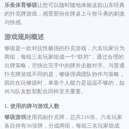
乐鱼体育够级
让您可以随时随地体验这款山东经典
的扑克牌游戏，感受那份在牌桌上斗智斗勇的刺激
与快感。
游戏规则概述
够级是一款对抗性极强的扑克游戏，六名玩家分为
两组，每组三名玩家组成一个“联邦”，通过合理的
出牌策略，尽快出完手中的牌并击败对手。与普通
扑克牌游戏不同的是，够级强调团队协作与策略，
因此在玩够级时，单靠个人能力是远远不够的，如
何与队友默契配合同样至关重要。
1. 使用的牌与游戏人数
够级游戏
使用四副扑克牌，总共216张。六名玩家
各自持有36张牌，分成两组，每组三名玩家组成