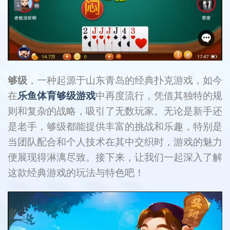
够级
，一种起源于山东青岛的经典扑克游戏，如今
在
乐鱼体育够级游戏
中再度流行，凭借其独特的规
则和复杂的战略，吸引了无数玩家。无论是新手还
是老手，够级都能提供丰富的挑战和乐趣，特别是
当团队配合和个人技术在其中交织时，游戏的魅力
便展现得淋漓尽致。接下来，让我们一起深入了解
这款经典游戏的玩法与特色吧！