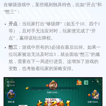
在够级游戏中，某些规则独具特色，比如“开点”和
“憋三”：
开点
：当玩家打出“够级牌”（如五个10、四个J
等），且对手无法应对时，玩家便完成了“开
点”，赢得该轮出牌权。
憋三
：游戏中所有的3必须在最后出掉。如果一
位玩家被迫无法及时出3，就会面临“憋三”的尴
尬，需要在下一局进行进贡。这增加了游戏的
变数，也考验着玩家的策略安排。