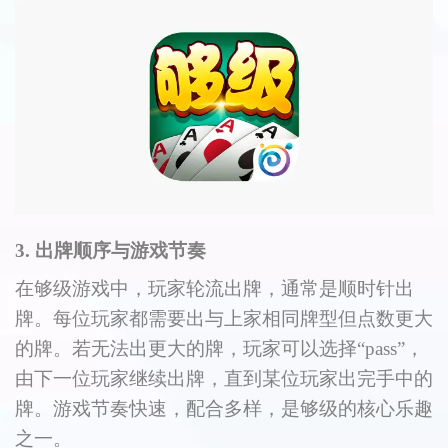
3. 出牌顺序与游戏节奏
在够级游戏中，玩家轮流出牌，通常是顺时针出
牌。每位玩家都需要出与上家相同牌型但点数更大
的牌。若无法出更大的牌，玩家可以选择“pass”，
由下一位玩家继续出牌，直到某位玩家出完手中的
牌。游戏节奏快速，配合多样，是够级的核心乐趣
之一。