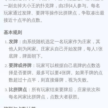
一副去掉大小王的扑克牌，由2到4人参与。每名
玩家通过发牌、要牌等操作比拼牌点，争取凑出最
接近十点半的点数。
基本规则
发牌
：由系统随机选定一名玩家作为庄家，其
他人则为闲家。庄家从自己开始发牌，每人1张
底牌，牌面朝下。
要牌或停牌
：玩家可以根据自己底牌的点数选
择是否要牌。最多可以要4张牌。如果手牌的点
数超过十点半，则直接爆牌，视为失败。
比拼牌点
：所有玩家结束要牌后，庄家依次和
每名闲家比拼牌点，点数大者获胜。