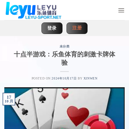
Skip
to
content
注册
登录
未分类
十点半游戏：乐鱼体育的刺激卡牌体
验
POSTED ON
2024年10月17日
BY
XINWEN
17
10 月