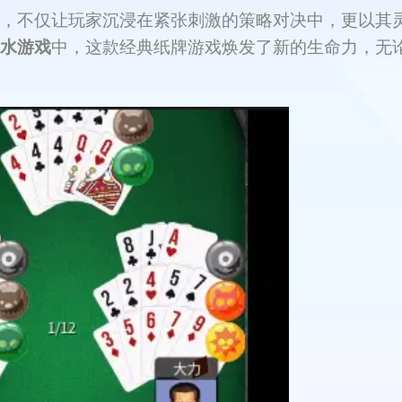
，不仅让玩家沉浸在紧张刺激的策略对决中，更以其
水游戏
中，这款经典纸牌游戏焕发了新的生命力，无