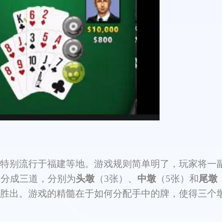
特别流行于福建等地。游戏规则简单明了，玩家将一副
要分成三道，分别为
头墩
（3张）、
中墩
（5张）和
尾墩
胜出。游戏的精髓在于如何分配手中的牌，使得三个