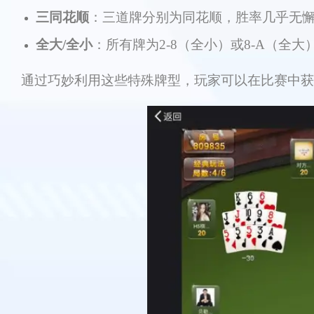
三同花顺
：三道牌分别为同花顺，胜率几乎无
全大/全小
：所有牌为2-8（全小）或8-A（全
通过巧妙利用这些特殊牌型，玩家可以在比赛中获