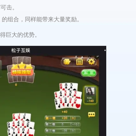
懈可击。
大）的组合，同样能带来大量奖励。
得巨大的优势。