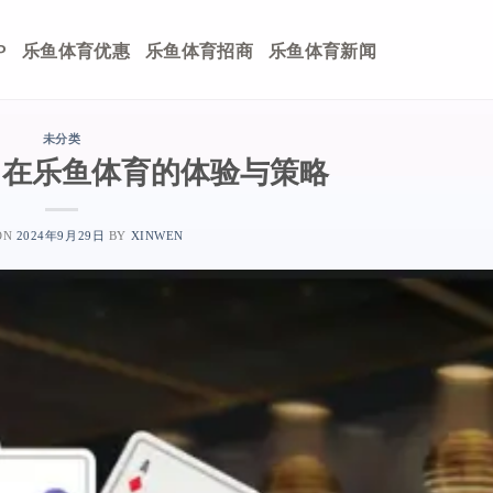
P
乐鱼体育优惠
乐鱼体育招商
乐鱼体育新闻
未分类
：在乐鱼体育的体验与策略
ON
2024年9月29日
BY
XINWEN