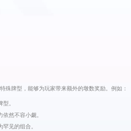
特殊牌型，能够为玩家带来额外的墩数奖励。例如：
牌型。
力依然不容小觑。
极为罕见的组合。