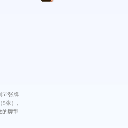
52张牌
（5张）。
墩的牌型