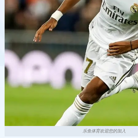
乐鱼体育欢迎您的加入