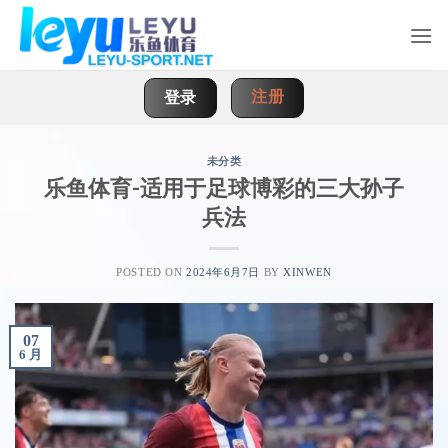
Skip
to
content
注册
登录
未分类
乐鱼体育-适用于足球博彩的三大孙子
兵法
POSTED ON
2024年6月7日
BY
XINWEN
07
6 月