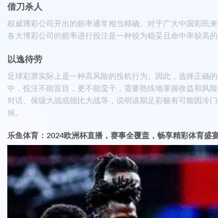
借刀杀人
权威博彩公司开出的赔率通常相当精确。对于广大中国彩民来
各大博彩公司的赔率进行投注是一种较为稳妥且命中率较高的
以逸待劳
足球彩票实际上是一种高风险的投机行为。因此，选择正确的
中，投注不能盲目，更不能蛮干，需要熟练地掌握收益和风险
对话、保级大战或德比大战等，说明该期足彩极有可能因冷门
候。
乐鱼体育：2024欧洲杯直播，赛事全覆盖，畅享精彩体育盛