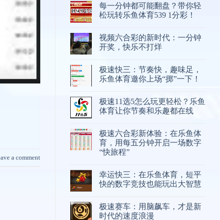
每一分钟都可能翻盘？带你轻
松玩转乐鱼体育539 1分彩！
视频六合彩的新时代：一分钟
开奖，快乐不打烊
极速快三：节奏快，趣味足，
乐鱼体育邀你上场“掷”一下！
极速11选5怎么玩更轻松？乐鱼
体育让你节奏和乐趣都在线
极速六合彩新体验：在乐鱼体
育，用每五分钟开启一场数字
“快旅程”
ave a comment
幸运快三：在乐鱼体育，短平
快的数字竞技也能玩出大智慧
极速赛车：用脑飙车，才是新
时代的速度浪漫