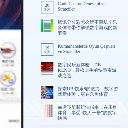
Canlı Casino Deneyimi ve
20
Stratejiler
5 月
腾讯分分彩怎么玩不踩坑？乐
鱼体育带你解锁数字游戏的新
节奏
Kumarhanelerde Oyun Çeşitleri
19
ve Stratejiler
5 月
数字娱乐新体验：DB
KENO，轻松上手的快节奏游
戏之选
探索DB 快乐8的魅力：数字游
戏新体验，尽在乐鱼体育
幸运飞艇新玩法指南：在乐鱼
体育，享受“快人一步”的数字
快感