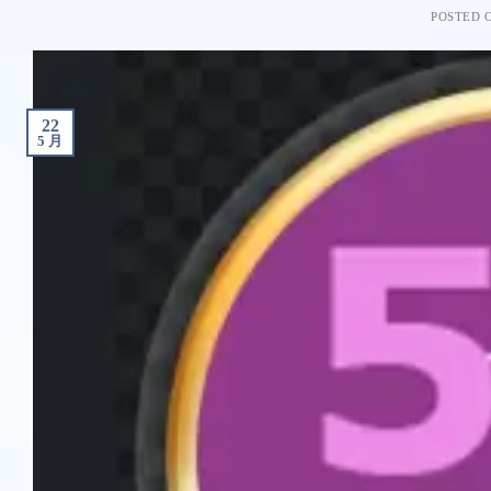
POSTED 
22
5 月