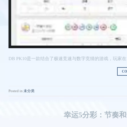
DB PK10是一款结合了极速竞速与数字竞猜的游戏，玩家在
CO
Posted in
未分类
幸运5分彩：节奏