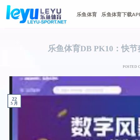
Skip
to
乐鱼体育
乐鱼体育下载AP
content
乐鱼体育DB PK10：
POSTED 
22
5 月