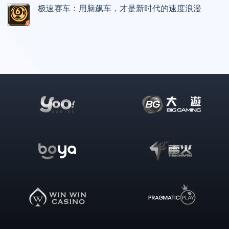
极速赛车：用脑飙车，才是新时代的速度浪漫