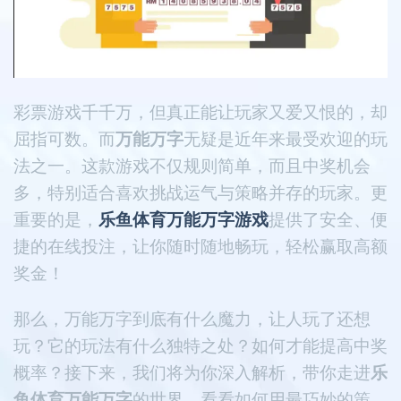
彩票游戏千千万，但真正能让玩家又爱又恨的，却
屈指可数。而
万能万字
无疑是近年来最受欢迎的玩
法之一。这款游戏不仅规则简单，而且中奖机会
多，特别适合喜欢挑战运气与策略并存的玩家。更
重要的是，
乐鱼体育万能万字游戏
提供了安全、便
捷的在线投注，让你随时随地畅玩，轻松赢取高额
奖金！
那么，万能万字到底有什么魔力，让人玩了还想
玩？它的玩法有什么独特之处？如何才能提高中奖
概率？接下来，我们将为你深入解析，带你走进
乐
鱼体育万能万字
的世界，看看如何用最巧妙的策