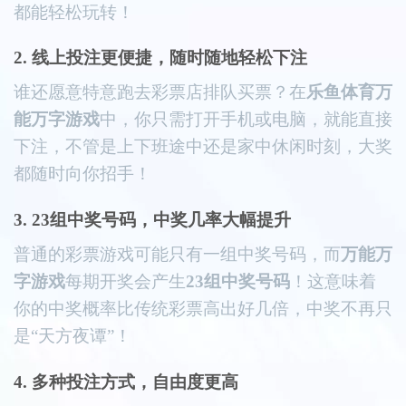
都能轻松玩转！
2. 线上投注更便捷，随时随地轻松下注
谁还愿意特意跑去彩票店排队买票？在
乐鱼体育万
能万字游戏
中，你只需打开手机或电脑，就能直接
下注，不管是上下班途中还是家中休闲时刻，大奖
都随时向你招手！
3. 23组中奖号码，中奖几率大幅提升
普通的彩票游戏可能只有一组中奖号码，而
万能万
字游戏
每期开奖会产生
23组中奖号码
！这意味着
你的中奖概率比传统彩票高出好几倍，中奖不再只
是“天方夜谭”！
4. 多种投注方式，自由度更高