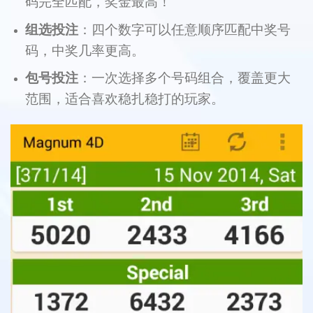
码完全匹配，奖金最高！
组选投注
：四个数字可以任意顺序匹配中奖号
码，中奖几率更高。
包号投注
：一次选择多个号码组合，覆盖更大
范围，适合喜欢稳扎稳打的玩家。