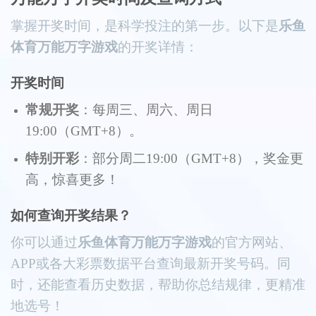
掌握开奖时间，是科学投注的第一步。以下是
乐鱼
体育万能万字游戏
的开奖详情：
开奖时间
常规开奖
：每周三、周六、周日
19:00（GMT+8）。
特别开彩
：部分周二19:00（GMT+8），奖金更
高，惊喜更多！
如何查询开奖结果？
你可以通过
乐鱼体育万能万字游戏
的官方网站、
APP或各大彩票数据平台查询最新开奖号码。同
时，还能查看历史数据，帮助你总结规律，更精准
地选号！