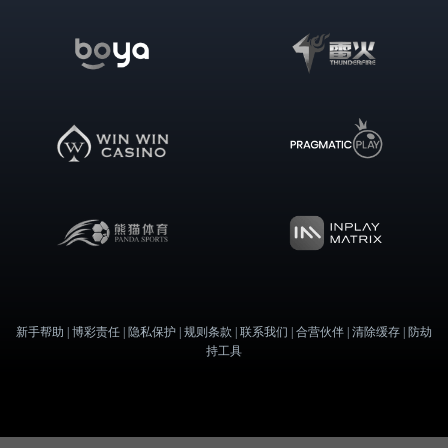
新手帮助 | 博彩责任 | 隐私保护 | 规则条款 | 联系我们 | 合营伙伴 | 清除缓存 | 防劫
持工具