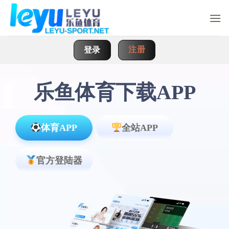
Skip
to
content
注册
登录
乐鱼体育下载APP
体育APP
全站APP
官方登陆器